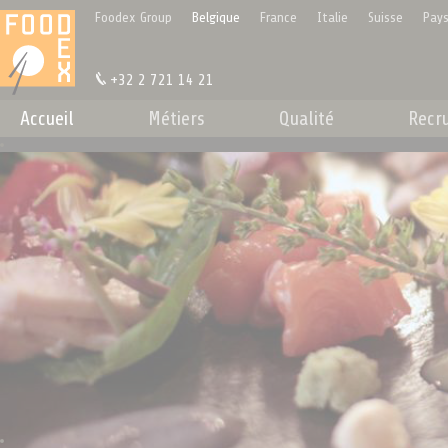
Panneau de gestion des cookies
Foodex Group
Belgique
France
Italie
Suisse
Pays
+32 2 721 14 21
Accueil
Métiers
Qualité
Recr