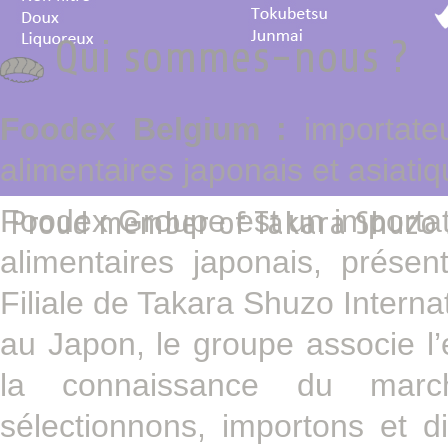
Qui sommes-nous ?
Foodex Belgium :
importate
alimentaires japonais et asiatiq
Foodex Groupe est un importateu
Proud member of Takara Shuzo J
alimentaires japonais, prés
Filiale de Takara Shuzo Interna
au Japon, le groupe associe l’
la connaissance du marc
sélectionnons, importons et d