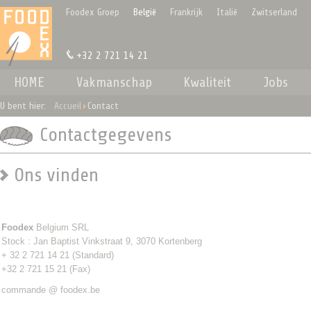
Cookies beheer paneel
Foodex Groep
België
Frankrijk
Italië
Zwitserland
+32 2 721 14 21
HOME
Vakmanschap
Kwaliteit
Jobs
U bent hier:
Accueil
Contact
Contactgegevens
Ons vinden
Foodex
Belgium SRL
Stock : Jan Baptist Vinkstraat 9, 3070 Kortenberg
+ 32 2 721 14 21 (Standard)
+32 2 721 15 21 (Fax)
commande @ foodex.be