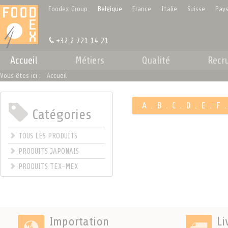
Panneau de gestion des cookies
Foodex Group
Belgique
France
Italie
Suisse
Pays
+32 2 721 14 21
Accueil
Métiers
Qualité
Recr
Vous êtes ici :
Accueil
A
.
B
.
C
.
D
.
E
.
F
Catégories
.
TOUS LES PRODUITS
PRODUITS JAPONAIS
PRODUITS TEX-MEX
Importation
Li