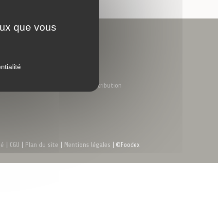
sécurisé
ceux que vous
Nous trouver
Coordonnées
Nous rejoindre
ntialité
Nous contacter
Notre réseau de distribution
té
|
CGU
|
Plan du site
|
Mentions légales
| ©Foodex