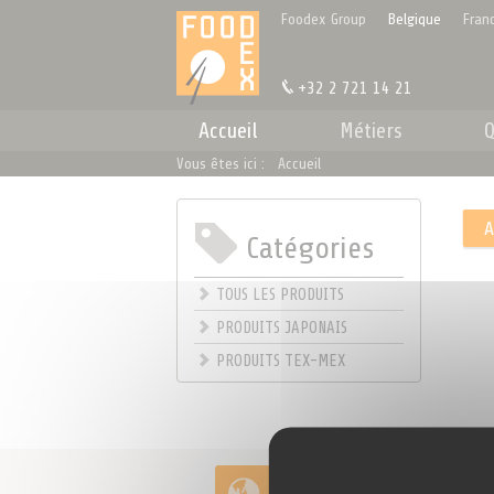
Panneau de gestion des cookies
Foodex Group
Belgique
Fran
+32 2 721 14 21
Accueil
Métiers
Q
Vous êtes ici :
Accueil
Catégories
.
TOUS LES PRODUITS
PRODUITS JAPONAIS
PRODUITS TEX-MEX
Importation