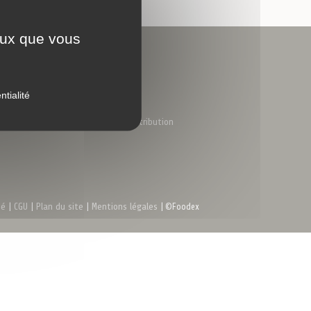
sécurisé
ceux que vous
Nous trouver
Coordonnées
Nous rejoindre
ntialité
Nous contacter
Notre réseau de distribution
té
|
CGU
|
Plan du site
|
Mentions légales
| ©Foodex