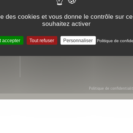
en tri-température
ise des cookies et vous donne le contrôle sur 
souhaitez activer
Foodex
Liens utiles
Qui sommes-nous
Devenir client
Nos engagements qualités
L'Atelier du Saké
t accepter
Tout refuser
Personnaliser
Politique de confide
Conditions Générales de Vente
Politique de confidentiali