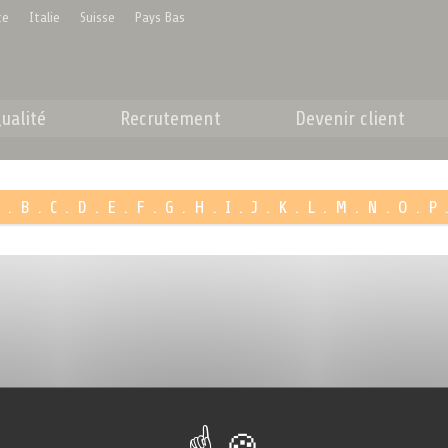
ce
Italie
Suisse
Pays Bas
ualité
Recrutement
Devenir client
A
.
B
.
C
.
D
.
E
.
F
.
G
.
H
.
I
.
J
.
K
.
L
.
M
.
N
.
O
.
P
Livraison rapide