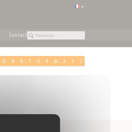
Contact
.
Q
.
R
.
S
.
T
.
U
.
V
.
W
.
X
.
Y
.
Z
Paiement 100%