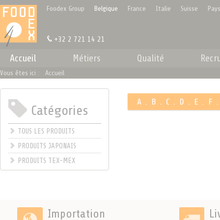
Panneau de gestion des cookies
Foodex Group
Belgique
France
Italie
Suisse
Pays
+32 2 721 14 21
Accueil
Métiers
Qualité
Recr
Vous êtes ici :
Accueil
A
.
B
.
C
.
D
.
E
.
F
Catégories
.
TOUS LES PRODUITS
PRODUITS JAPONAIS
PRODUITS TEX-MEX
Importation
Li