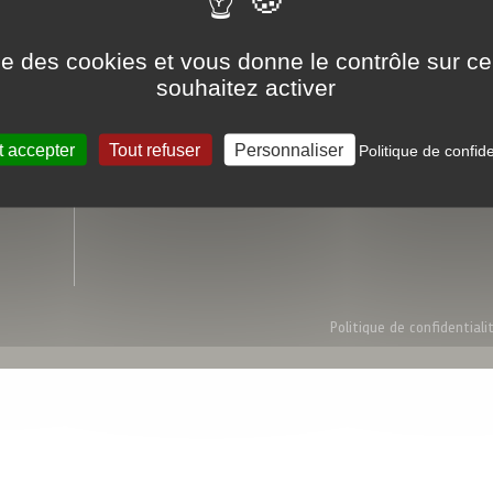
en tri-température
ise des cookies et vous donne le contrôle sur 
souhaitez activer
Foodex
Liens utiles
Qui sommes-nous
Devenir client
Nos engagements qualités
L'Atelier du Saké
t accepter
Tout refuser
Personnaliser
Politique de confide
Conditions Générales de Vente
Politique de confidentiali