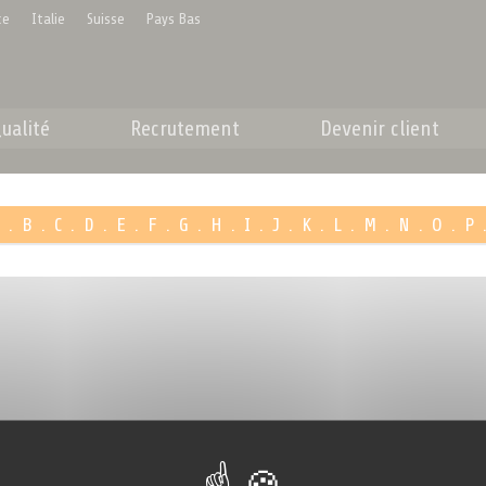
ce
Italie
Suisse
Pays Bas
ualité
Recrutement
Devenir client
A
.
B
.
C
.
D
.
E
.
F
.
G
.
H
.
I
.
J
.
K
.
L
.
M
.
N
.
O
.
P
Livraison rapide