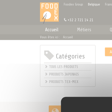
Panneau de gestion des cookies
Foodex Group
Belgique
Fran
+32 2 721 14 21
Accueil
Métiers
Q
Vous êtes ici :
Accueil
Catégories
.
TOUS LES PRODUITS
PRODUITS JAPONAIS
PRODUITS TEX-MEX
Importation