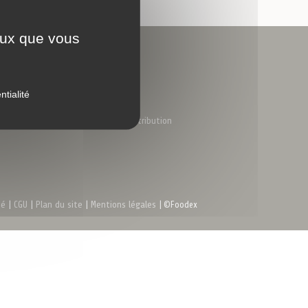
sécurisé
ceux que vous
Nous trouver
Coordonnées
Nous rejoindre
ntialité
Nous contacter
Notre réseau de distribution
té
|
CGU
|
Plan du site
|
Mentions légales
| ©Foodex