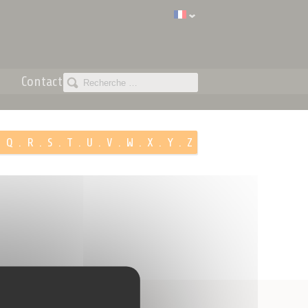
Contact
.
Q
.
R
.
S
.
T
.
U
.
V
.
W
.
X
.
Y
.
Z
Paiement 100%