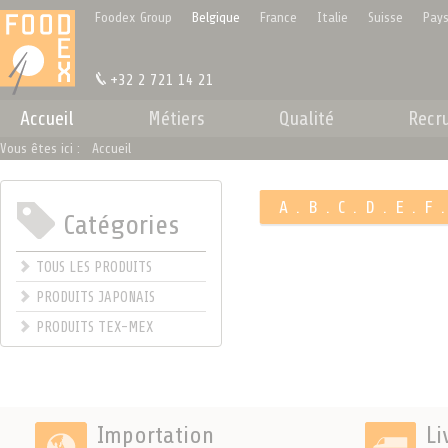
Panneau de gestion des cookies
Foodex Group
Belgique
France
Italie
Suisse
Pays
+32 2 721 14 21
Accueil
Métiers
Qualité
Recr
Vous êtes ici :
Accueil
A
.
B
.
C
.
D
.
E
.
F
Catégories
.
TOUS LES PRODUITS
PRODUITS JAPONAIS
PRODUITS TEX-MEX
Importation
Li