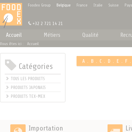
Panneau de gestion des cookies
Foodex Group
Belgique
France
Italie
Suisse
Pays
+32 2 721 14 21
Accueil
Métiers
Qualité
Recr
Vous êtes ici :
Accueil
A
.
B
.
C
.
D
.
E
.
F
Catégories
.
TOUS LES PRODUITS
PRODUITS JAPONAIS
PRODUITS TEX-MEX
Importation
Li