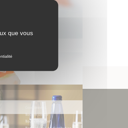
.
Q
.
R
.
S
.
T
.
U
.
V
.
W
.
X
.
Y
.
Z
ceux que vous
ntialité
Paiement 100%
sécurisé
Nous trouver
Coordonnées
Nous rejoindre
Nous contacter