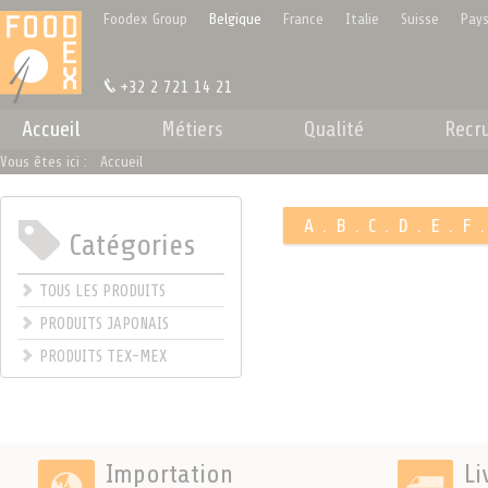
Panneau de gestion des cookies
Foodex Group
Belgique
France
Italie
Suisse
Pays
+32 2 721 14 21
Accueil
Métiers
Qualité
Recr
Vous êtes ici :
Accueil
A
.
B
.
C
.
D
.
E
.
F
Catégories
.
TOUS LES PRODUITS
PRODUITS JAPONAIS
PRODUITS TEX-MEX
Importation
Li