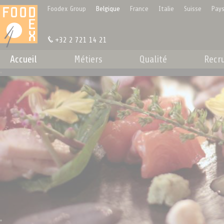
Panneau de gestion des cookies
Foodex Group
Belgique
France
Italie
Suisse
Pays
+32 2 721 14 21
Accueil
Métiers
Qualité
Recr