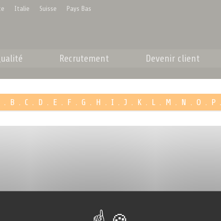
ce
Italie
Suisse
Pays Bas
ualité
Recrutement
Devenir client
A
.
B
.
C
.
D
.
E
.
F
.
G
.
H
.
I
.
J
.
K
.
L
.
M
.
N
.
O
.
P
Livraison rapide