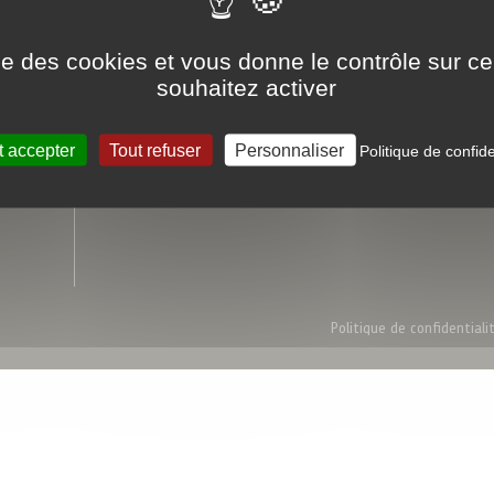
en tri-température
ise des cookies et vous donne le contrôle sur 
souhaitez activer
Foodex
Liens utiles
Qui sommes-nous
Devenir client
Nos engagements qualités
L'Atelier du Saké
t accepter
Tout refuser
Personnaliser
Politique de confide
Conditions Générales de Vente
Politique de confidentiali