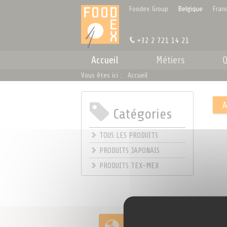
Panneau de gestion des cookies
Foodex Group
Belgique
Fran
+32 2 721 14 21
Accueil
Métiers
Q
Vous êtes ici :
Accueil
Catégories
.
TOUS LES PRODUITS
PRODUITS JAPONAIS
PRODUITS TEX-MEX
Importation