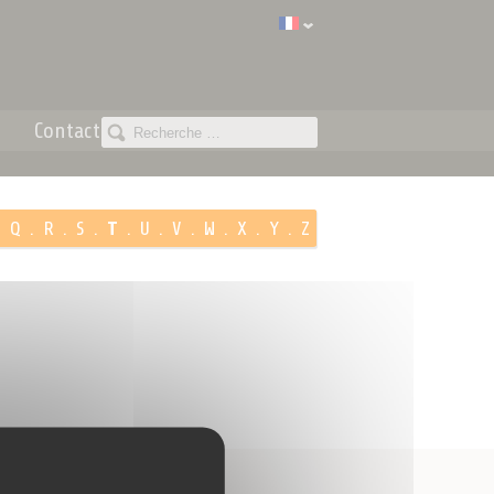
Contact
.
Q
.
R
.
S
.
T
.
U
.
V
.
W
.
X
.
Y
.
Z
Paiement 100%