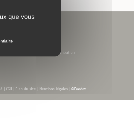
sécurisé
ceux que vous
Nous trouver
Coordonnées
Nous rejoindre
ntialité
Nous contacter
Notre réseau de distribution
té
|
CGU
|
Plan du site
|
Mentions légales
| ©Foodex