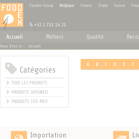
Panneau de gestion des cookies
Foodex Group
Belgique
France
Italie
Suisse
Pays
+32 2 721 14 21
Accueil
Métiers
Qualité
Recr
Vous êtes ici :
Accueil
A
.
B
.
C
.
D
.
E
.
F
Catégories
.
TOUS LES PRODUITS
PRODUITS JAPONAIS
PRODUITS TEX-MEX
Importation
Li