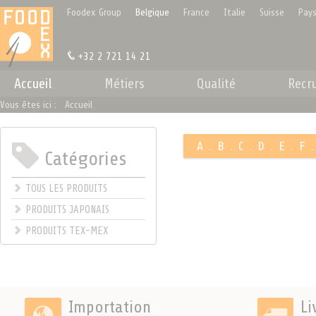
Panneau de gestion des cookies
Foodex Group
Belgique
France
Italie
Suisse
Pays
+32 2 721 14 21
Accueil
Métiers
Qualité
Recr
Vous êtes ici :
Accueil
A
.
B
.
C
.
D
.
E
.
F
Catégories
.
TOUS LES PRODUITS
PRODUITS JAPONAIS
PRODUITS TEX-MEX
Importation
Li