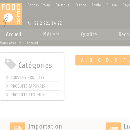
Panneau de gestion des cookies
Foodex Group
Belgique
France
Italie
Suisse
Pays
+32 2 721 14 21
Accueil
Métiers
Qualité
Recr
Vous êtes ici :
Accueil
A
.
B
.
C
.
D
.
E
.
F
Catégories
.
TOUS LES PRODUITS
PRODUITS JAPONAIS
PRODUITS TEX-MEX
Importation
Li