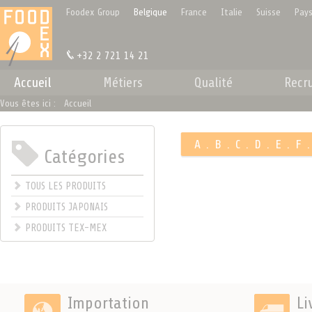
Panneau de gestion des cookies
Foodex Group
Belgique
France
Italie
Suisse
Pays
+32 2 721 14 21
Accueil
Métiers
Qualité
Recr
Vous êtes ici :
Accueil
A
.
B
.
C
.
D
.
E
.
F
Catégories
.
TOUS LES PRODUITS
PRODUITS JAPONAIS
PRODUITS TEX-MEX
Importation
Li