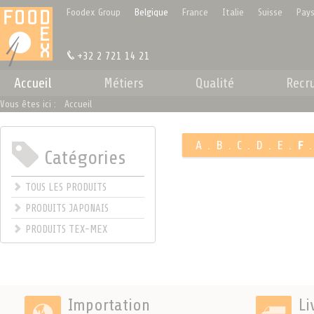
Panneau de gestion des cookies
Foodex Group
Belgique
France
Italie
Suisse
Pays
+32 2 721 14 21
Accueil
Métiers
Qualité
Recr
Vous êtes ici :
Accueil
A
.
B
.
C
.
D
.
E
.
F
Catégories
.
TOUS LES PRODUITS
PRODUITS JAPONAIS
PRODUITS TEX-MEX
Importation
Li