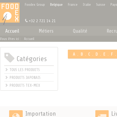
Panneau de gestion des cookies
Foodex Group
Belgique
France
Italie
Suisse
Pays
+32 2 721 14 21
Accueil
Métiers
Qualité
Recr
Vous êtes ici :
Accueil
A
.
B
.
C
.
D
.
E
.
F
Catégories
.
TOUS LES PRODUITS
PRODUITS JAPONAIS
PRODUITS TEX-MEX
Importation
Li